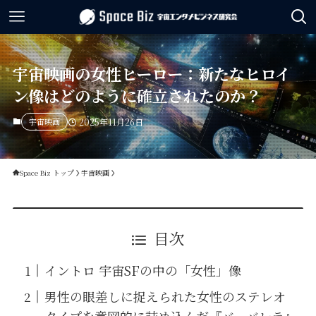
宇宙映画の女性ヒーロー：新たなヒロイ
ン像はどのように確立されたのか？
宇宙映画
2025年11月26日
Space Biz トップ
宇宙映画
目次
イントロ 宇宙SFの中の「女性」像
男性の眼差しに捉えられた女性のステレオ