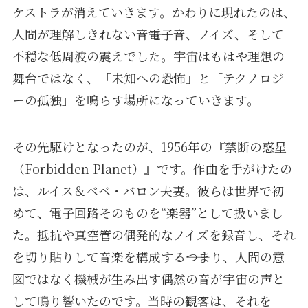
ケストラが消えていきます。かわりに現れたのは、
人間が理解しきれない音――電子音、ノイズ、そして
不穏な低周波の震えでした。宇宙はもはや理想の
舞台ではなく、「未知への恐怖」と「テクノロジ
ーの孤独」を鳴らす場所になっていきます。
その先駆けとなったのが、1956年の『禁断の惑星
（Forbidden Planet）』です。作曲を手がけたの
は、ルイス＆ベベ・バロン夫妻。彼らは世界で初
めて、電子回路そのものを“楽器”として扱いまし
た。抵抗や真空管の偶発的なノイズを録音し、それ
を切り貼りして音楽を構成する――つまり、人間の意
図ではなく機械が生み出す偶然の音が宇宙の声と
して鳴り響いたのです。当時の観客は、それを