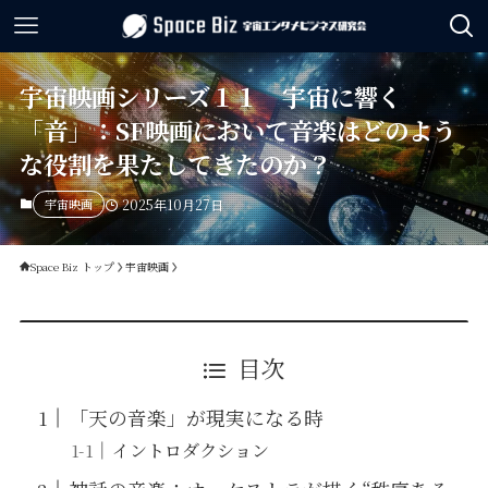
宇宙映画シリーズ１１ 宇宙に響く
「音」：SF映画において音楽はどのよう
な役割を果たしてきたのか？
宇宙映画
2025年10月27日
Space Biz トップ
宇宙映画
目次
「天の音楽」が現実になる時
イントロダクション