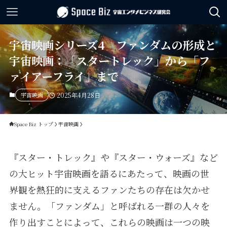
宇宙映画シリーズ4 ファンダムの形成と
宇宙映画：「スタートレック」から「フ
ァイアーフライ」まで
宇宙映画
2025年4月28日
Space Biz トップ
宇宙映画
『スター・トレック』や『スター・ウォーズ』など
の大ヒット宇宙映画を語るにあたって、映画の世
界観を熱狂的に支えるファンたちの存在は欠かせ
ません。「ファンダム」と呼ばれる一群の人々を
作り出すことによって、これらの映画は一つの映