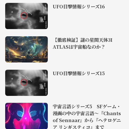
UFO目撃情報シリーズ16
【徹底検証】謎の星間天体3I
ATLASは宇宙船なのか？
UFO目撃情報シリーズ15
宇宙言語シリーズ5 SFゲーム・
漫画の中の宇宙言語〜『Chants
of Sennaar』から『ヘテロゲニ
ア リンギスティコ』まで