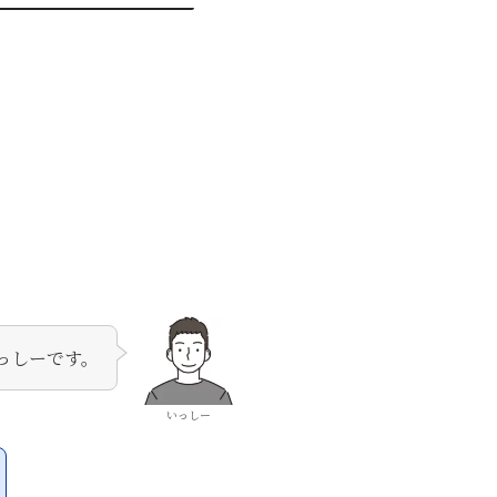
っしーです。
いっしー