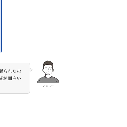
撮られたの
成が面白い
いっしー