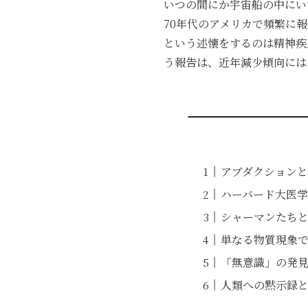
いつの間にか宇宙船の中にい
70年代のアメリカで頻繁に
という述懐をするのは精神疾
う報告は、近年減少傾向には
アブダクションと
ハーバード大医学
シャーマンたち
単なる物質現象
「無意識」の発
人類への黙示録