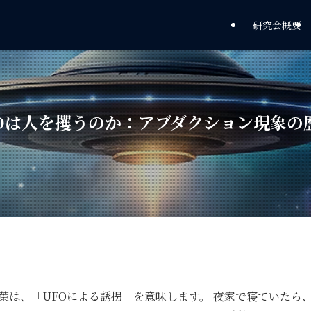
研究会概要
FOは人を攫うのか：アブダクション現象の
葉は、「UFOによる誘拐」を意味します。 夜家で寝ていたら