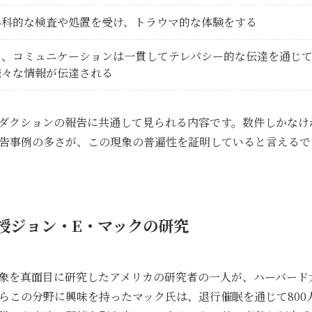
外科的な検査や処置を受け、トラウマ的な体験をする
て、コミュニケーションは一貫してテレパシー的な伝達を通じ
様々な情報が伝達される
ダクションの報告に共通して見られる内容です。数件しかなけ
告事例の多さが、この現象の普遍性を証明していると言えるで
授ジョン・E・マックの研究
象を真面目に研究したアメリカの研究者の一人が、ハーバード
からこの分野に興味を持ったマック氏は、退行催眠を通じて800