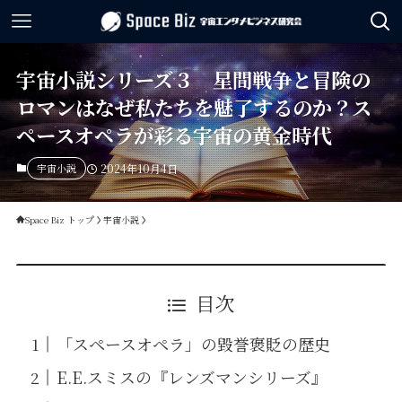
宇宙小説シリーズ３ 星間戦争と冒険の
ロマンはなぜ私たちを魅了するのか？ス
ペースオペラが彩る宇宙の黄金時代
宇宙小説
2024年10月4日
Space Biz トップ
宇宙小説
目次
「スペースオペラ」の毀誉褒貶の歴史
E.E.スミスの『レンズマンシリーズ』